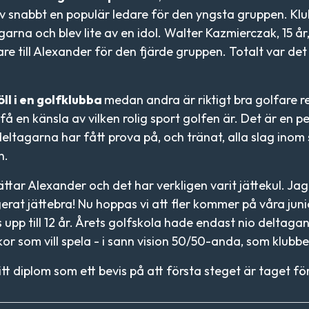
lev snabbt en populär ledare för den yngsta gruppen. Kl
agarna och blev lite av en idol. Walter Kazmierczak, 15 å
re till Alexander för den fjärde gruppen. Totalt var d
ll i en golfklubba
medan andra är riktigt bra golfare 
få en känsla av vilken rolig sport golfen är. Det är en
 deltagarna har fått prova på, och tränat, alla slag in
n.
rättar Alexander och det har verkligen varit jättekul. J
erat jättebra! Nu hoppas vi att fler kommer på våra ju
 upp till 12 år. Årets golfskola hade endast nio deltagand
kor som vill spela - i sann vision 50/50-anda, som klubbe
tt diplom som ett bevis på att första steget är taget för 