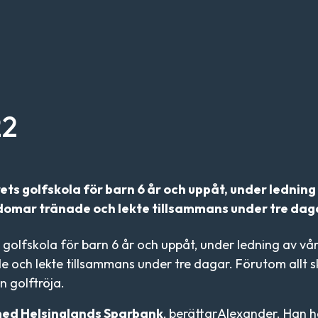
22
s golfskola för barn 6 år och uppåt, under ledning 
domar tränade och lekte tillsammans under tre dag
olfskola för barn 6 år och uppåt, under ledning av vår
 och lekte tillsammans under tre dagar. Förutom allt s
n golftröja.
 med Helsinglands Sparbank
, berättarAlexander. Han ha