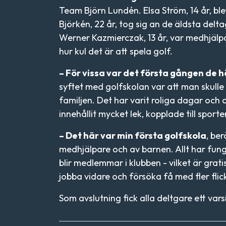
Team Björn Lundén. Elsa Ström, 14 år, b
Björkén, 22 år, tog sig an de äldsta delt
Werner Kazmierczak, 13 år, var medhjälpa
hur kul det är att spela golf.
– För vissa var det första gången de hö
syftet med golfskolan var att man skulle 
familjen. Det har varit roliga dagar och
innehållit mycket lek, kopplade till sporte
– Det här var min första golfskola
, be
medhjälpare och av barnen. Allt har fung
blir medlemmar i klubben - vilket är gratis
jobba vidare och försöka få med fler flic
Som avslutning fick alla deltgare ett varsi