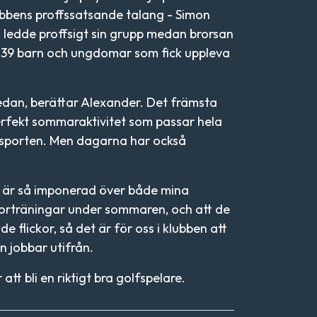
ubbens proffssatsande talang - Simon
r, ledde proffsigt sin grupp medan brorsan
et 39 barn och ungdomar som fick uppleva
redan, berättar Alexander. Det främsta
 perfekt sommaraktivitet som passar hela
om sporten. Men dagarna har också
ag är så imponerad över både mina
niorträningar under sommaren, och att de
e flickor, så det är för oss i klubben att
n jobbar utifrån.
att bli en riktigt bra golfspelare.