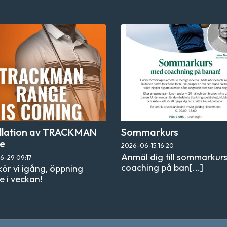
allation av TRACKMAN
Sommarkurs
e
2026-06-15
16:20
Anmäl dig till sommarkur
06-29
09:17
coaching på ban[...]
kör vi igång, öppning
e i veckan!