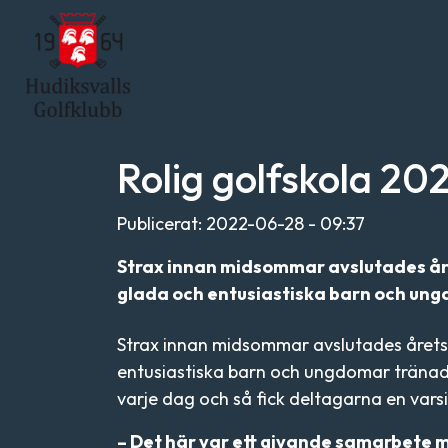
Rolig golfskola 20
Publicerat: 2022-06-28 - 09:37
Strax innan midsommar avslutades året
glada och entusiastiska barn och ung
Strax innan midsommar avslutades årets g
entusiastiska barn och ungdomar tränade
varje dag och så fick deltagarna en varsi
– Det här var ett givande samarbete