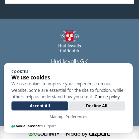
Hudiksvalls GK
Fäskärsvägen 7
COOKIES
We use cookies
824 91
We use cookies to improve your experience on our
Hudiksvall
website. Some are essential for the site to function, while
others help us understand how you use it.
Cookie policy
0650-54 20 84
Accept All
Decline All
tidsbokning@hudiksvallsgk.se
Manage Preferences
CookieConsent
by Dizparc
| Made by