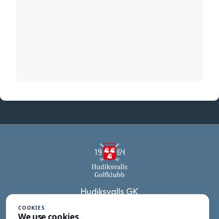
Hudiksvalls GK
Fäskärsvägen 7
COOKIES
We use cookies
824 91