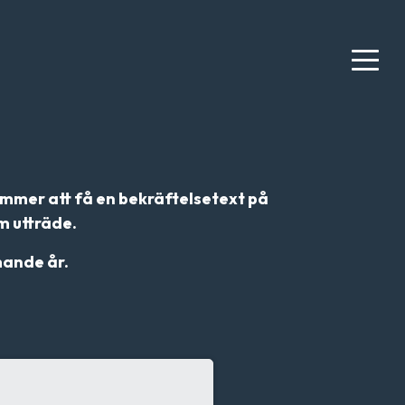
mmer att få en bekräftelsetext på
m utträde.
mande år.