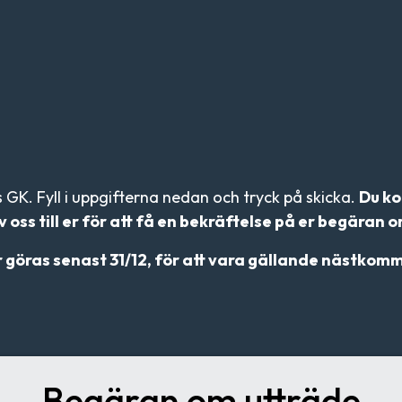
 GK. Fyll i uppgifterna nedan och tryck på skicka.
Du ko
ss till er för att få en bekräftelse på er begäran o
r göras senast 31/12, för att vara gällande nästkom
Begäran om utträde