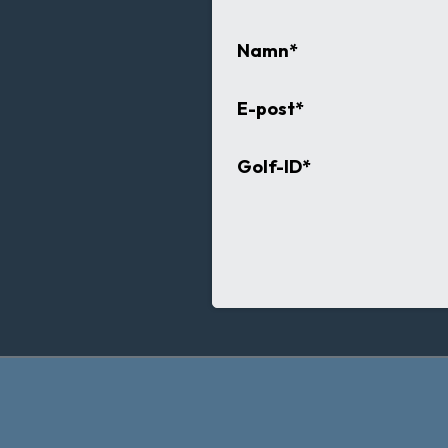
Namn*
E-post*
Golf-ID*