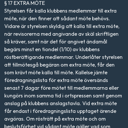
§ 17 EXTRA MÖTE
Styrelsen får kalla klubbens medlemmar till extra
möte, när den finner att sådant möte behövs.
Vidare är styrelsen skyldig att kalla till extra möte,
när revisorerna med angivande av skäl skriftligen
så kräver, samt när det för angivet ändamål
begärs minst en tiondel (1/10) av klubbens
röstberättigande medlemmar. Underlåter styrelsen
att tillmötesgå begäran om extra möte, får den
som krävt möte kalla till möte. Kallelse jämte
föredragningslista för extra möte översänds
senast 7 dagar före mötet till medlemmarna eller
kungörs inom samma tid i ortspressen samt genom
anslag på klubbens anslagstavla. Vid extra möte
får endast i föredragningslista upptaget ärende
avgöras. Om rösträtt på extra möte och om
beslutsförhet vid sådant möte gäller vad som