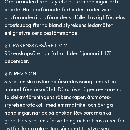
Ordföranden leder styrelsens förhandlingar och
arbete. Har ordförande förhinder träder vice
ordföranden i ordförandens ställe. I övrigt fördelas
arbetsuppgifterna bland styrelsens ledamöter
enligt styrelsens bestämmande.
§ 11 RÄKENSKAPSÅRET M M
Räkenskapsåret omfattar tiden 1 januari till 31
december.
§ 12 REVISION
Styrelsen ska avlämna årsredovisning senast en
månad före årsmötet. Därutöver äger revisorerna
ta del av föreningens räkenskaper, årsmötes-
styrelseprotokoll, medlemsmatrikel och övriga
handlingar, när de så önskar. Revisorerna ska
granska styrelsens förvaltning och räkenskaper för
sistförflutna räkenskapsår samt till styrelsen