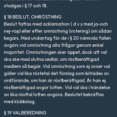
stadgas i § 17 och 18.
§ 18 BESLUT, OMRÖSTNING
Beslut fattas med acklamation ( d v s med ja-och
nej-rop) eller efter omröstning (votering) om sådan
begärs. Med undantag för de i § 20 nämnda fallen
avgörs vid omröstning alla frågor genom enkel
majoritet. Omröstningen sker öppet, dock att val
ska ske med slutna sedlar, om röstberättigad
medlem så begär. Vid omröstning som ej avser val
gäller vid lika röstetal det förslag som biträdes av
ordförande, om han är röstberättigad. Är han ej
röstberättigad avgör lotten. Vid val ska i händelse
av lika rösttal lotten avgöra. Beslutet bekräftas
med klubbslag.
§ 19 VALBEREDNING