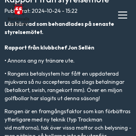
Publicerat: 2024-10-24 - 15:22
Läs här vad som behandlades på senaste
styrelsemötet.
Rapport från klubbchef Jon Sellén
• Annons ang ny tränare ute.
• Rangens betalsystem har fått en uppdaterad
mjukvara så nu accepteras alla slags betalningar
(betalkort, swish, rangekort mm). Över en miljon
golfbollar har slagits ut denna säsong!
Rangen är en framgångsfaktor som kan förbättras
ytterligare med ny teknik (typ Trackman
vid mattorna), tak över vissa mattor och belysning -
men nätning, så bollarna inte når utanför