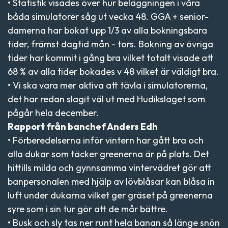
• Statistik visades över hur beläggningen i våra
båda simulatorer såg ut vecka 48. GGA + senior-
damerna har bokat upp 1/3 av alla bokningsbara
tider, främst dagtid mån - tors. Bokning av övriga
tider har kommit i gång bra vilket totalt visade att
68 % av alla tider bokades v 48 vilket är väldigt bra.
• Vi ska vara mer aktiva att tävla i simulatorerna,
det har redan slagit väl ut med Hudikslaget som
pågår hela december.
Rapport från banchef Anders Edh
• Förberedelserna inför vintern har gått bra och
alla dukar som täcker greenerna är på plats. Det
hittills milda och gynnsamma vintervädret gör att
banpersonalen med hjälp av lövblåsar kan blåsa in
luft under dukarna vilket ger gräset på greenerna
syre som i sin tur gör att de mår bättre.
• Busk och sly tas ner runt hela banan så länge snön