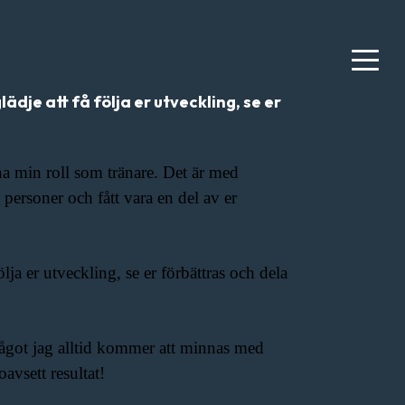
ädje att få följa er utveckling, se er
mna min roll som tränare. Det är med
personer och fått vara en del av er
ölja er utveckling, se er förbättras och dela
t något jag alltid kommer att minnas med
oavsett resultat!