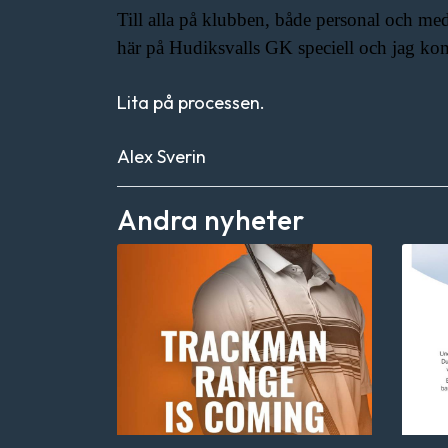
Till alla på klubben, både personal och medl
här på Hudiksvalls GK speciell och jag ko
Lita på processen.
Alex Sverin
Andra nyheter