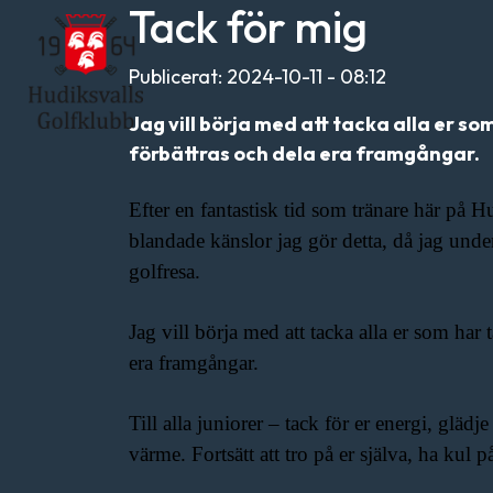
Tack för mig
Publicerat: 2024-10-11 - 08:12
Jag vill börja med att tacka alla er som
förbättras och dela era framgångar.
Efter en fantastisk tid som tränare här på H
blandade känslor jag gör detta, då jag under
golfresa.
Jag vill börja med att tacka alla er som har 
era framgångar.
Till alla juniorer – tack för er energi, gläd
värme. Fortsätt att tro på er själva, ha kul p