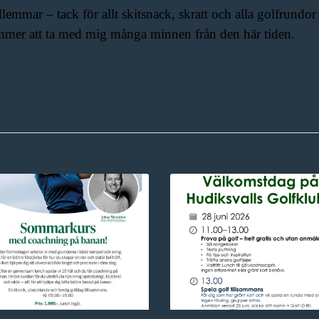
emmar – tack för allt skitsnack, skratt och alla golfrundor 
mmer att ta med mig många minnen från den här tiden.