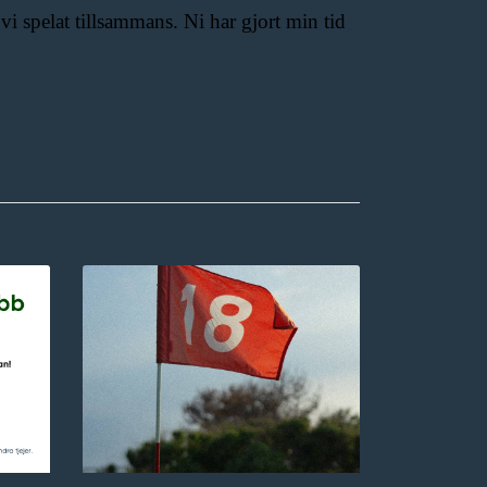
vi spelat tillsammans. Ni har gjort min tid