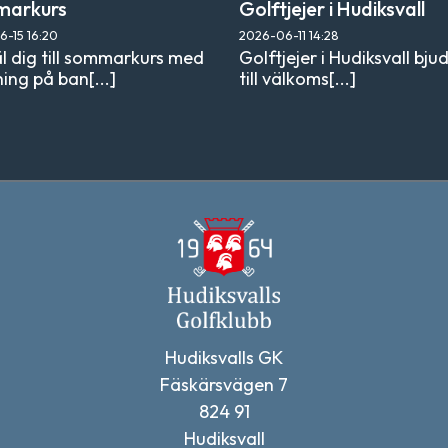
arkurs
Golftjejer i Hudiksvall
6-15
16:20
2026-06-11
14:28
 dig till sommarkurs med
Golftjejer i Hudiksvall bjud
ing på ban[...]
till välkoms[...]
Hudiksvalls GK
Fäskärsvägen 7
824 91
Hudiksvall