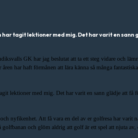
 har tagit lektioner med mig. Det har varit en sann gl
udiksvalls GK har jag beslutat att ta ett steg vidare och lä
 åren har haft förmånen att lära känna så många fantastiska 
tagit lektioner med mig. Det har varit en sann glädje att få f
je och nyfikenhet. Att få vara en del av er golfresa har vari
å golfbanan och glöm aldrig att golf är ett spel att njuta av, 