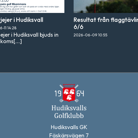
jejer i Hudiksvall
Resultat från flaggtävl
6/6
6-11
14:28
ejer i Hudiksvall bjuds in
2026-06-09
10:55
älkoms[...]
Hudiksvalls GK
Fäskärsvägen 7