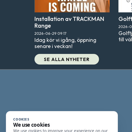
Installation av TRACKMAN
Golft
Range
2026-0
Golftj
2026-06-29
09:17
till v
Idag kör vi igång, öppning
senare i veckan!
SE ALLA NYHETER
COOKIES
We use cookies
We use cookies to improve your experience on our