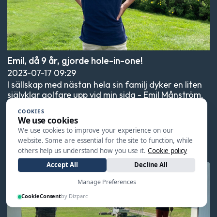
Emil, då 9 år, gjorde hole-in-one!
2023-07-17
09:29
I sällskap med nästan hela sin familj dyker en liten
självklar golfare upp vid min sida - Emil Månström,
10 år. I slutet av maj gjorde han sitt livs första hole-
COOKIES
in-one!
We use cookies
We use cookies to improve your experience on our
LÄS MER
website. Some are essential for the site to function, while
others help us understand how you use it.
Cookie policy
Accept All
Decline All
Manage Preferences
CookieConsent
by Dizparc